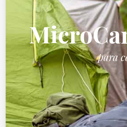
MicroCa
para c