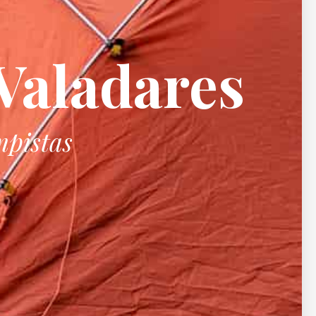
aladares
mpistas