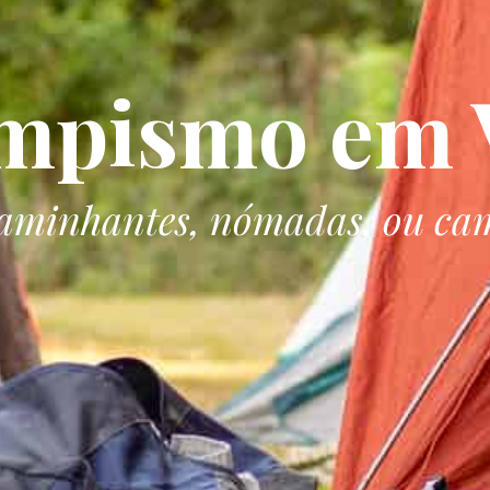
mpismo em V
aminhantes, nómadas, ou ca