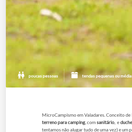
poucas pessoas
tendas pequenas ou média
MicroCampismo em Valadares. Conceito de
terreno para camping
, com
sanitário
, e
duche
tentamos não alugar tudo de uma vez) e um po